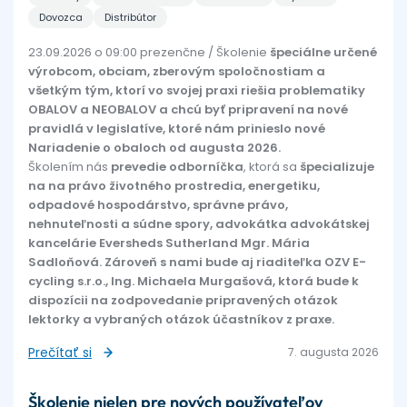
Dovozca
Distribútor
23.09.2026 o 09:00 prezenčne / Školenie
špeciálne určené
výrobcom, obciam, zberovým spoločnostiam a
všetkým tým, ktorí vo svojej praxi riešia problematiky
OBALOV a NEOBALOV a chcú byť pripravení na nové
pravidlá v legislatíve, ktoré nám prinieslo nové
Nariadenie o obaloch od augusta 2026.
Školením nás
prevedie odborníčka
, ktorá sa
špecializuje
na na právo životného prostredia, energetiku,
odpadové hospodárstvo, správne právo,
nehnuteľnosti a súdne spory, advokátka advokátskej
kancelárie Eversheds Sutherland Mgr. Mária
Sadloňová. Zároveň s nami bude aj riaditeľka OZV E-
cycling s.r.o., Ing. Michaela Murgašová, ktorá bude k
dispozícii na zodpovedanie pripravených otázok
lektorky a vybraných otázok účastníkov z praxe.
Prečítať si
7. augusta 2026
Školenie nielen pre nových používateľov