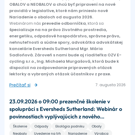
OBALOV a NEOBALOV a chcú byť pripravení na nové
pravidlá v legislatíve, ktoré nám prinieslo nové
Nariadenie o obaloch od augusta 2026.
Webinárom nás
prevedie odborníčka
, ktorá sa
špecializuje na na právo životného prostredia,
energetiku, odpadové hospodárstvo, správne právo,
nehnuteľnosti a súdne spory, advokátka advokátskej
kancelárie Eversheds Sutherland Mgr. Mária
Sadloňová. Zároveň s nami bude aj riaditeľka OZV E-
cycling s.r.o., Ing. Michaela Murgašová, ktorá bude k
dispozícii na zodpovedanie pripravených otázok
lektorky a vybraných otázok účastníkov z praxe.
Prečítať si
7. augusta 2026
23.09.2026 o 09:00 prezenčné školenie v
spolupráci s Eversheds Sutherland: Webinár o
povinnostiach vyplývajúcich z nového
európskeho nariadenia o obaloch a odpadoch
Školenie
Odpady
Ekológia podniku
Obaly
z obalov
Neobaly
Uvedenie na trh
Nariadenie
Výrobca