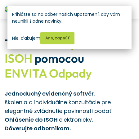
H
Prihláste sa na odber našich upozornení, aby vám
neunikli žiadne novinky.
Nie, ďakujem
Áno, zapnúť
Tvorba
XML pre
ISOH
pomocou
ENVITA Odpady
Jednoduchý evidenčný softvér
,
školenia a individuálne konzultácie pre
elegantné zvládnutie povinnosti podať
Ohlásenie do ISOH
elektronicky.
Dôverujte odborníkom.