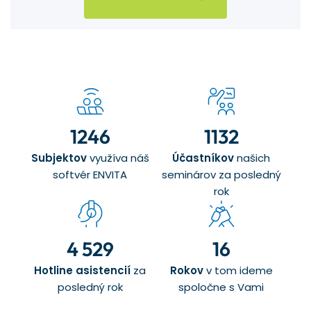
1246
1132
Subjektov
využíva náš
Účastníkov
našich
softvér ENVITA
seminárov za posledný
rok
4 529
16
Hotline asistencií
za
Rokov
v tom ideme
posledný rok
spoločne s Vami