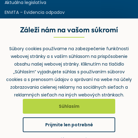
Aktuálna legislatíva
ENVITA – Evidencia odpadov
Servisná zmluva
Záleží nám na vašom súkromí
Ministerstvo životného prostredia
Slovenská agentúra ŽP
Súbory cookies používame na zabezpečenie funkčnosti
ASPI | Svet práva pre profesionálov
webovej stránky a s vaším súhlasom na prispôsobenie
Denník Odpady-portal.sk
obsahu našej webovej stránky. Kliknutím na tlačidlo
„Súhlasím“ vyjadrujete súhlas s používaním súborov
cookies a s prenosom údajov o správaní na webe na účely
zobrazovania cielenej reklamy na sociálnych sieťach a
reklamných sieťach na iných webových stránkach.
Súhlasím
2026 ©
Wolters Kluwer SR s.r.o.
, Mlynské nivy 48, 821 09
Bratislava
Prijmite len potrebné
GDPR
Cookies
Notifikace