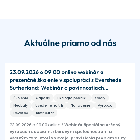
Aktuálne priamo od nás
23.09.2026 o 09:00 online webinár a
prezenčné školenie v spolupráci s Eversheds
Sutherland: Webinár o povinnostiach
vyplývajúcich z nového európskeho nariadenia
Školenie
Odpady
Ekológia podniku
Obaly
o obaloch a odpadoch z obalov
Neobaly
Uvedenie na trh
Nariadenie
Výrobca
Dovozca
Distribútor
23.09.2026 o 09:00 online /
Webinár špeciálne určený
výrobcom, obciam, zberovým spoločnostiam a
všetkým tým, ktorí vo svojej praxi riešia problematiky