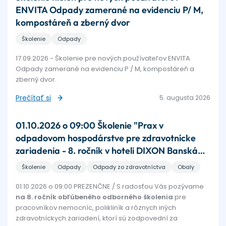
ENVITA Odpady zamerané na evidenciu P/ M,
kompostáreň a zberný dvor
Školenie
Odpady
17.09.2026 - Školenie pre nových používateľov ENVITA
Odpady zamerané na evidenciu P / M, kompostáreň a
zberný dvor.
Prečítať si
5. augusta 2026
01.10.2026 o 09:00 Školenie "Prax v
odpadovom hospodárstve pre zdravotnícke
zariadenia - 8. ročník v hoteli DIXON Banská
Bystrica
Školenie
Odpady
Odpady zo zdravotníctva
Obaly
01.10.2026 o 09:00 PREZENČNE / S radosťou Vás pozývame
na 8. ročník obľúbeného odborného školenia
pre
pracovníkov nemocníc, polikliník a rôznych iných
zdravotníckych zariadení, ktorí sú zodpovední za