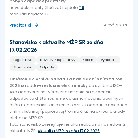
pohyb odpadov prakticky"
nové dokumenty (tlačivá) nájdete
TU
manuály nájdete
TU
Prečítať si
19. mája 2026
Stanovisko k aktualite MŽP SR zo dňa
17.02.2026
Legislatíva
Novinky z legislatívy
Zákon
Vyhláška
Stanovisko
Odpady
Ohlásenie o vzniku odpadu a nakladaní s ním za rok
2025
sa podáva
výlučne elektronicky
do systému ISOH.
Ako dodávateľ softvérového riešenia na evidenciu
odpadov sa
dištancujeme
od usmerňovania povinných
osôb k odosielaniu Ohlásenie o vzniku odpadu a nakladaní
s ním v listinnej (papierovej) forme či už na okresné úrady
alebo na MŽP SR.
Toto stanovisko zverejňujeme ako reakciu na nasledovnú
aktualitu MŽP:
Aktualita MŽP zo dňa 17.02.2026