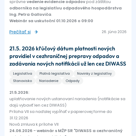
správne
vedenie evidencie odpadov
pod záštitou
odborníka na legislatívu odpadového hospodárstva
Ing. Petra Galloviča
.
Webinár sa uskutoční 01.10.2026 o 09:00
Prečítať si
26. júna 2026
21.5. 2026 kľúčový dátum platnosti nových
pravidiel v cezhraničnej prepravy odpadov a
zadávania nových notifikácii už len cez DIWASS
Legislatíva
Platná legislatíva
Novinky z legislatívy
Stanovisko
Nariadenie
Odpady
21.5.2026:
uplatňovanie nových ustanovaní nariadenia (notifikácie sa
dajú vybaviť len cez DIWASS)
Príloha VII sa naďalej vypĺňať v papierovej forme do
31.12.2026
Nová zmluva k prílohe VII
24.06.2026 - webinár s MŽP SR "DIWASS a cezhraničný