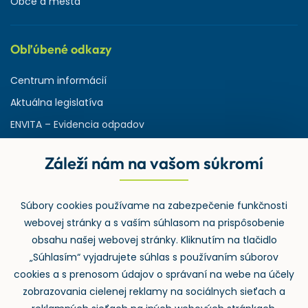
Obce a mestá
Obľúbené odkazy
Centrum informácií
Aktuálna legislatíva
ENVITA – Evidencia odpadov
Servisná zmluva
Záleží nám na vašom súkromí
Ministerstvo životného prostredia
Slovenská agentúra ŽP
Súbory cookies používame na zabezpečenie funkčnosti
ASPI | Svet práva pre profesionálov
webovej stránky a s vaším súhlasom na prispôsobenie
Denník Odpady-portal.sk
obsahu našej webovej stránky. Kliknutím na tlačidlo
„Súhlasím“ vyjadrujete súhlas s používaním súborov
cookies a s prenosom údajov o správaní na webe na účely
zobrazovania cielenej reklamy na sociálnych sieťach a