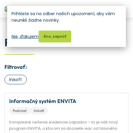
H
Prihláste sa na odber našich upozornení, aby vám
neunikli žiadne novinky.
Vzdelávanie
Nie, ďakujem
Áno, zapnúť
Podcast
Filtrovať:
Inisoft
Informačný systém ENVITA
Podcast
Inisoft
Komplexné riešenie evidencie odpadov – to je náš nový
program ENVITA, o ktorom sa dozviete viac od hlavného