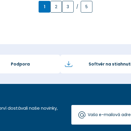
1
2
3
/
5
Podpora
Softvér na stiahnut
rví dostávali naše novinky,