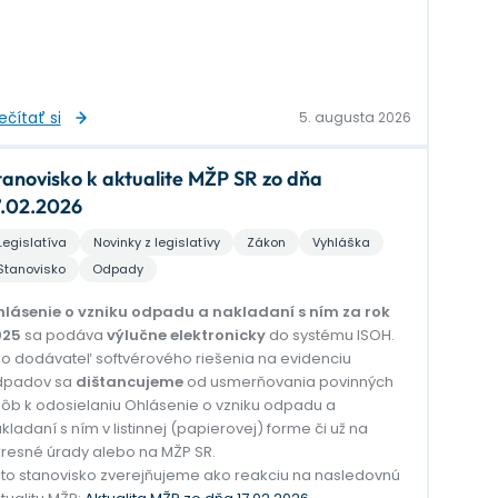
ečítať si
5. augusta 2026
tanovisko k aktualite MŽP SR zo dňa
7.02.2026
Legislatíva
Novinky z legislatívy
Zákon
Vyhláška
Stanovisko
Odpady
lásenie o vzniku odpadu a nakladaní s ním za rok
025
sa podáva
výlučne elektronicky
do systému ISOH.
o dodávateľ softvérového riešenia na evidenciu
dpadov sa
dištancujeme
od usmerňovania povinných
ôb k odosielaniu Ohlásenie o vzniku odpadu a
kladaní s ním v listinnej (papierovej) forme či už na
resné úrady alebo na MŽP SR.
to stanovisko zverejňujeme ako reakciu na nasledovnú