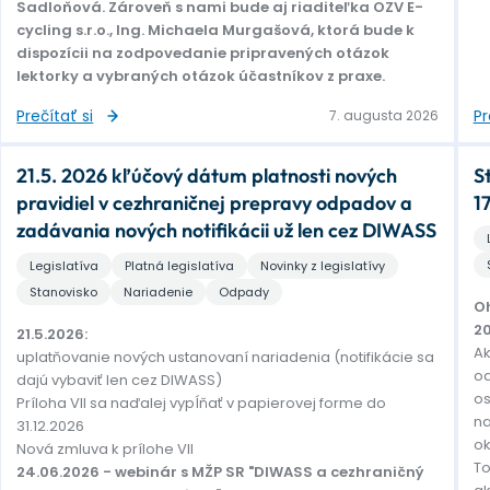
Sadloňová. Zároveň s nami bude aj riaditeľka OZV E-
cycling s.r.o., Ing. Michaela Murgašová, ktorá bude k
dispozícii na zodpovedanie pripravených otázok
lektorky a vybraných otázok účastníkov z praxe.
Prečítať si
Pr
7. augusta 2026
21.5. 2026 kľúčový dátum platnosti nových
S
pravidiel v cezhraničnej prepravy odpadov a
1
zadávania nových notifikácii už len cez DIWASS
Legislatíva
Platná legislatíva
Novinky z legislatívy
Stanovisko
Nariadenie
Odpady
Oh
2
21.5.2026:
Ak
uplatňovanie nových ustanovaní nariadenia (notifikácie sa
o
dajú vybaviť len cez DIWASS)
os
Príloha VII sa naďalej vypĺňať v papierovej forme do
na
31.12.2026
ok
Nová zmluva k prílohe VII
To
24.06.2026 - webinár s MŽP SR "DIWASS a cezhraničný