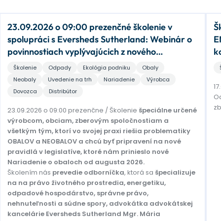
23.09.2026 o 09:00 prezenčné školenie v
Š
spolupráci s Eversheds Sutherland: Webinár o
E
povinnostiach vyplývajúcich z nového
k
európskeho nariadenia o obaloch a odpadoch
Školenie
Odpady
Ekológia podniku
Obaly
z obalov
Neobaly
Uvedenie na trh
Nariadenie
Výrobca
17
Dovozca
Distribútor
Od
zb
23.09.2026 o 09:00 prezenčne / Školenie
špeciálne určené
výrobcom, obciam, zberovým spoločnostiam a
všetkým tým, ktorí vo svojej praxi riešia problematiky
OBALOV a NEOBALOV a chcú byť pripravení na nové
pravidlá v legislatíve, ktoré nám prinieslo nové
Nariadenie o obaloch od augusta 2026.
Školením nás
prevedie odborníčka
, ktorá sa
špecializuje
na na právo životného prostredia, energetiku,
odpadové hospodárstvo, správne právo,
nehnuteľnosti a súdne spory, advokátka advokátskej
kancelárie Eversheds Sutherland Mgr. Mária