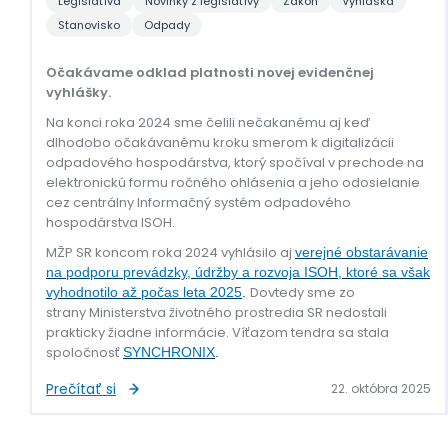
Legislatíva
Novinky z legislatívy
Zákon
Vyhláška
Stanovisko
Odpady
Očakávame odklad platnosti novej evidenčnej
vyhlášky.
Na konci roka 2024 sme čelili nečakanému aj keď
dlhodobo očakávanému kroku smerom k digitalizácii
odpadového hospodárstva, ktorý spočíval v prechode na
elektronickú formu ročného ohlásenia a jeho odosielanie
cez centrálny Informačný systém odpadového
hospodárstva ISOH.
MŽP SR koncom roka 2024 vyhlásilo aj
verejné obstarávanie
na podporu prevádzky, údržby a rozvoja ISOH
, ktoré sa však
Dovtedy sme zo
vyhodnotilo až počas leta 2025
.
strany Ministerstva životného prostredia SR nedostali
prakticky žiadne informácie. Víťazom tendra sa stala
spoločnosť
SYNCHRONIX
.
Prečítať si
22. októbra 2025