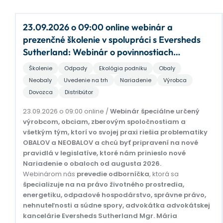
23.09.2026 o 09:00 online webinár a
prezenčné školenie v spolupráci s Eversheds
Sutherland: Webinár o povinnostiach
vyplývajúcich z nového európskeho nariadenia
Školenie
Odpady
Ekológia podniku
Obaly
o obaloch a odpadoch z obalov
Neobaly
Uvedenie na trh
Nariadenie
Výrobca
Dovozca
Distribútor
23.09.2026 o 09:00 online /
Webinár špeciálne určený
výrobcom, obciam, zberovým spoločnostiam a
všetkým tým, ktorí vo svojej praxi riešia problematiky
OBALOV a NEOBALOV a chcú byť pripravení na nové
pravidlá v legislatíve, ktoré nám prinieslo nové
Nariadenie o obaloch od augusta 2026.
Webinárom nás
prevedie odborníčka
, ktorá sa
špecializuje na na právo životného prostredia,
energetiku, odpadové hospodárstvo, správne právo,
nehnuteľnosti a súdne spory, advokátka advokátskej
kancelárie Eversheds Sutherland Mgr. Mária