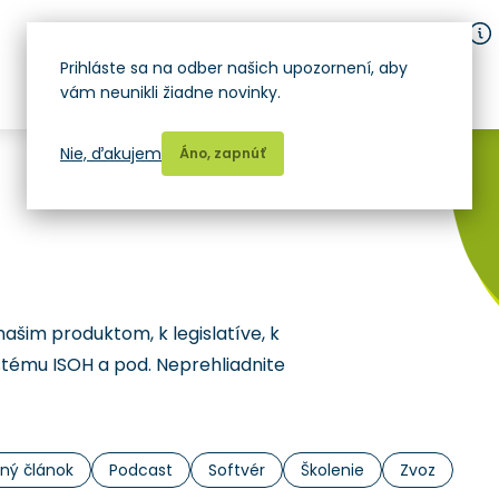
Prihláste sa na odber našich upozornení, aby
vám neunikli žiadne novinky.
Nie, ďakujem
Áno, zapnúť
našim produktom, k legislatíve, k
stému ISOH a pod. Neprehliadnite
ný článok
Podcast
Softvér
Školenie
Zvoz