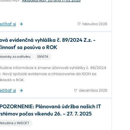
tualitu MŽP:
Aktualita MŽP zo dňa 17.02.2026
ečítať si
17. februára 2026
ová evidenčná vyhláška č. 89/2024 Z.z. -
činnosť sa posúva o ROK
Novinky zo softvéru
ENVITA
tuálne informácie k zmene účinnosti vyhlášky č. 89/2024
z. Nový spôsob evidencie a ohlasovanie do ISOH sa
kladá o ROK.
ečítať si
17. decembra 2025
POZORNENIE: Plánovaná údržba našich IT
ystémov počas víkendu 26. – 27. 7. 2025
Aktuálne z INISOFT