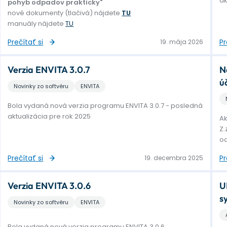
ak
pohyb odpadov prakticky"
nové dokumenty (tlačivá) nájdete
TU
manuály nájdete
TU
Prečítať si
Pr
19. mája 2026
Verzia ENVITA 3.0.7
N
ú
Novinky zo softvéru
ENVITA
Bola vydaná nová verzia programu ENVITA 3.0.7 - posledná
aktualizácia pre rok 2025
Ak
Z.
od
Prečítať si
Pr
19. decembra 2025
Verzia ENVITA 3.0.6
U
s
Novinky zo softvéru
ENVITA
Bola vydaná nová verzia programu ENVITA 3.0.6.