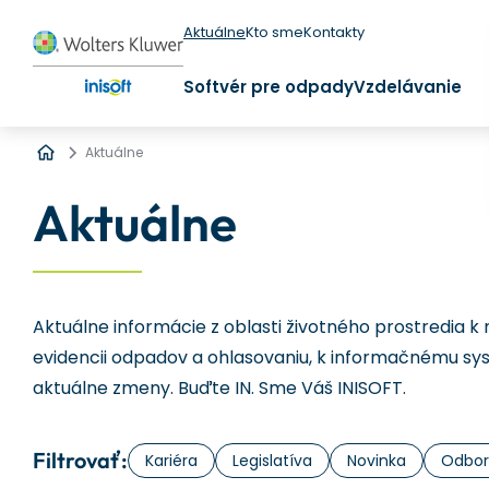
Aktuálne
Kto sme
Kontakty
Softvér pre odpady
Vzdelávanie
Úvod
Aktuálne
Aktuálne
Aktuálne informácie z oblasti životného prostredia k 
evidencii odpadov a ohlasovaniu, k informačnému sy
aktuálne zmeny. Buďte IN. Sme Váš INISOFT.
Filtrovať:
Kariéra
Legislatíva
Novinka
Odbor