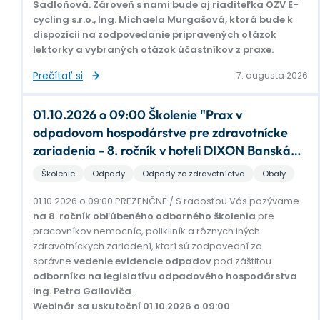
Sadloňová. Zároveň s nami bude aj riaditeľka OZV E-
cycling s.r.o., Ing. Michaela Murgašová, ktorá bude k
dispozícii na zodpovedanie pripravených otázok
lektorky a vybraných otázok účastníkov z praxe.
Prečítať si
7. augusta 2026
01.10.2026 o 09:00 Školenie "Prax v
odpadovom hospodárstve pre zdravotnícke
zariadenia - 8. ročník v hoteli DIXON Banská
Bystrica
Školenie
Odpady
Odpady zo zdravotníctva
Obaly
01.10.2026 o 09:00 PREZENČNE / S radosťou Vás pozývame
na 8. ročník obľúbeného odborného školenia
pre
pracovníkov nemocníc, polikliník a rôznych iných
zdravotníckych zariadení, ktorí sú zodpovední za
správne
vedenie evidencie odpadov
pod záštitou
odborníka na legislatívu odpadového hospodárstva
Ing. Petra Galloviča
.
Webinár sa uskutoční 01.10.2026 o 09:00