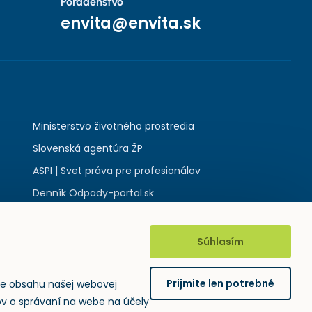
Poradenstvo
envita@envita.sk
Ministerstvo životného prostredia
Slovenská agentúra ŽP
ASPI | Svet práva pre profesionálov
Denník Odpady-portal.sk
Súhlasím
Prijmite len potrebné
ie obsahu našej webovej
jov o správaní na webe na účely