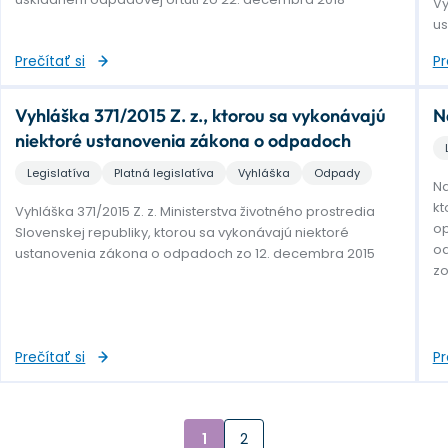
Vy
us
Prečítať si
Pr
Vyhláška 371/2015 Z. z., ktorou sa vykonávajú
N
niektoré ustanovenia zákona o odpadoch
Legislatíva
Platná legislatíva
Vyhláška
Odpady
Na
kt
Vyhláška 371/2015 Z. z. Ministerstva životného prostredia
op
Slovenskej republiky, ktorou sa vykonávajú niektoré
od
ustanovenia zákona o odpadoch zo 12. decembra 2015
zo
Prečítať si
Pr
1
2