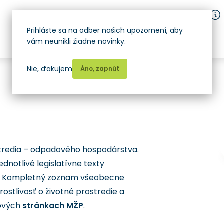
Prihláste sa na odber našich upozornení, aby
vám neunikli žiadne novinky.
Nie, ďakujem
Áno, zapnúť
ostredia – odpadového hospodárstva.
dnotlivé legislatívne texty
. Kompletný zoznam všeobecne
stlivosť o životné prostredie a
tových
stránkach MŽP
.