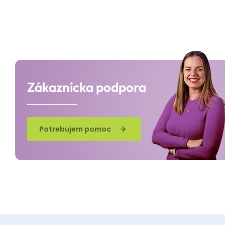
Zákaznícka podpora
Potrebujem pomoc