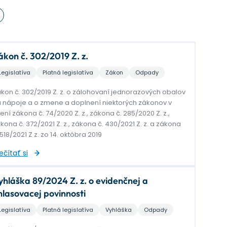
ákon č. 302/2019 Z. z.
Legislatíva
Platná legislatíva
Zákon
Odpady
kon č. 302/2019 Z. z. o zálohovaní jednorazových obalov
 nápoje a o zmene a doplnení niektorých zákonov v
ení zákona č. 74/2020 Z. z., zákona č. 285/2020 Z. z.,
kona č. 372/2021 Z. z., zákona č. 430/2021 Z. z. a zákona
 518/2021 Z z. zo 14. októbra 2019
ečítať si
yhláška 89/2024 Z. z. o evidenčnej a
hlasovacej povinnosti
Legislatíva
Platná legislatíva
Vyhláška
Odpady