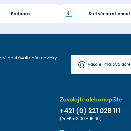
Podpora
Softvér na stiahnut
rví dostávali naše novinky,
Zavolajte alebo napíšte
+421 (0) 221 028 111
(Po-Pa: 8.00 – 16.00)