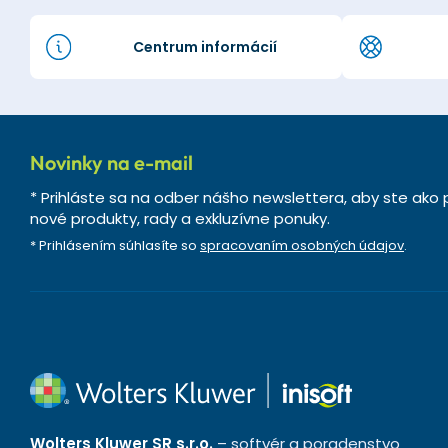
Centrum informácií
Novinky na e-mail
* Prihláste sa na odber nášho newslettera, aby ste ako p
nové produkty, rady a exkluzívne ponuky.
* Prihlásením súhlasíte so
spracovaním osobných údajov
.
Wolters Kluwer SR s.r.o.
– softvér a poradenstvo