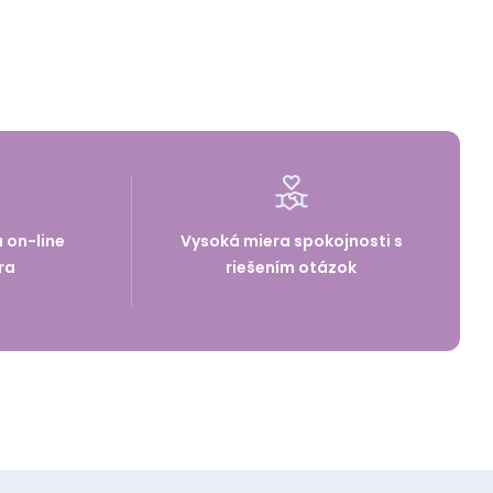
a on-line
Vysoká miera spokojnosti s
ra
riešením otázok