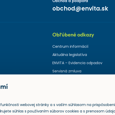
Obchod a podpora
obchod@envita.sk
Obľúbené odkazy
Centrum informácií
Aktuálna legislatíva
ENVITA – Evidencia odpadov
Servisná zmluva
omí
funkčnosti webovej stránky a s vaším súhlasom na prispôsoben
jadrujete súhlas s používaním súborov cookies a s prenosom úda