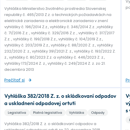
Vy
po
Vyhláška Ministerstvo životného prostredia Slovenskej
republiky č. 465/2013 Z.z. o technických požiadavkách na
elektrické zariadenia a elektronické zariadenia v znení
vyhlášky č. 196/2014 Z.z., vyhlášky č. 346/2014 Z.z. ,vyhlášky
č. 71/2016 Z.z. , vyhlášky č. 329/2016 Z.z. , vyhlášky č. 317/2017
Z.z. , vyhlášky č. 199/2018 Z.z., vyhlášky č. 104/2019 Z.z.,
vyhlášky č. 203/2019 Z.z., vyhlášky č. 88/2020 Z. z., vyhlášky
232/2020 Z. z., vyhlášky 391/2021 Z. z., vyhlášky č. 193/2022 Z.
z., vyhlášky č. 80/2023 Z.z. a vyhlášky č. 446/2023 Z. z.,
vyhlášky 173/2024 Z. z., vyhlášky č. 249/2024 Z. z. zo 21.
decembra 2013
Prečítať si
Pr
Vyhláška 382/2018 Z. z. o skládkovaní odpadov
V
a uskladnení odpadovej ortuti
v
s
Legislatíva
Platná legislatíva
Vyhláška
Odpady
Vyhláška 382/2018 Z. z. o skládkovaní odpadov a
uskladnení odpadovej ortuti zo 22. decembra 2018