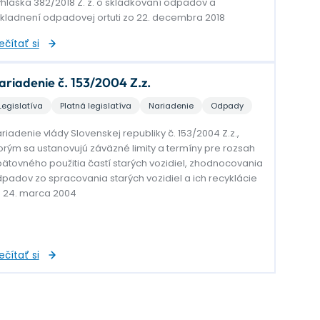
hláška 382/2018 Z. z. o skládkovaní odpadov a
kladnení odpadovej ortuti zo 22. decembra 2018
ečítať si
ariadenie č. 153/2004 Z.z.
Legislatíva
Platná legislatíva
Nariadenie
Odpady
riadenie vlády Slovenskej republiky č. 153/2004 Z.z.,
orým sa ustanovujú záväzné limity a termíny pre rozsah
ätovného použitia častí starých vozidiel, zhodnocovania
padov zo spracovania starých vozidiel a ich recyklácie
 24. marca 2004
ečítať si