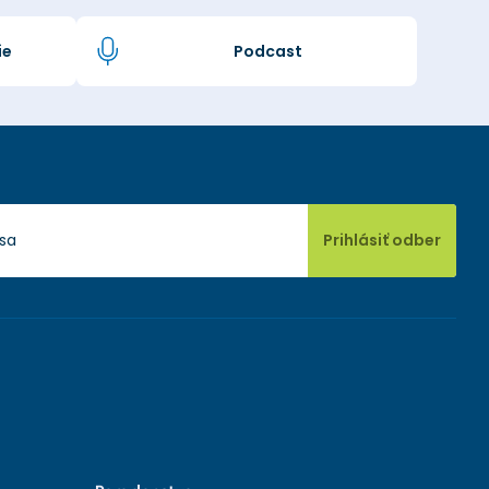
ie
Podcast
Prihlásiť odber