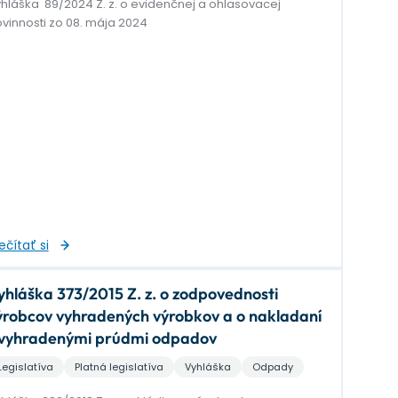
hláška 89/2024 Z. z. o evidenčnej a ohlasovacej
vinnosti zo 08. mája 2024
ečítať si
yhláška 373/2015 Z. z. o zodpovednosti
ýrobcov vyhradených výrobkov a o nakladaní
 vyhradenými prúdmi odpadov
Legislatíva
Platná legislatíva
Vyhláška
Odpady