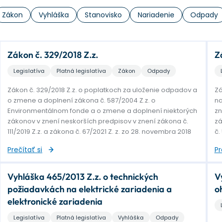
Zákon
Vyhláška
Stanovisko
Nariadenie
Odpady
Zákon č. 329/2018 Z.z.
Z
Legislatíva
Platná legislatíva
Zákon
Odpady
Zákon č. 329/2018 Z.z. o poplatkoch za uloženie odpadov a
Zá
o zmene a doplnení zákona č. 587/2004 Z.z. o
na
Environmentálnom fonde a o zmene a doplnení niektorých
zn
zákonov v znení neskorších predpisov v znení zákona č.
zá
111/2019 Z.z. a zákona č. 67/2021 Z. z. zo 28. novembra 2018
č.
Prečítať si
Pr
Vyhláška 465/2013 Z.z. o technických
V
požiadavkách na elektrické zariadenia a
o
elektronické zariadenia
Legislatíva
Platná legislatíva
Vyhláška
Odpady