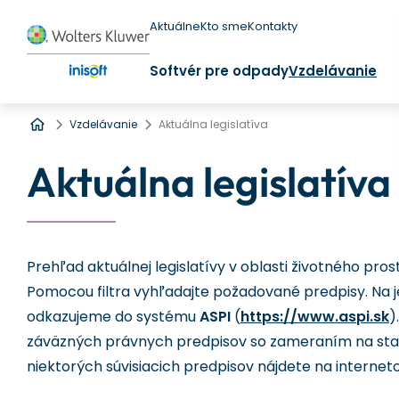
Aktuálne
Kto sme
Kontakty
Softvér pre odpady
Vzdelávanie
Úvod
Vzdelávanie
Aktuálna legislatíva
Aktuálna legislatíva
Prehľad aktuálnej legislatívy v oblasti životného pr
Pomocou filtra vyhľadajte požadované predpisy. Na je
odkazujeme do systému
ASPI
(
https://www.aspi.sk
)
záväzných právnych predpisov so zameraním na staro
niektorých súvisiacich predpisov nájdete na interne