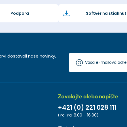
Podpora
Softvér na stiahnut
rví dostávali naše novinky,
Zavolajte alebo napíšte
+421 (0) 221 028 111
(Po-Pa: 8.00 – 16.00)