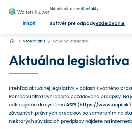
Aktuálne
Kto sme
Kontakty
Softvér pre odpady
Vzdelávanie
Úvod
Vzdelávanie
Aktuálna legislatíva
Aktuálna legislatíva
Prehľad aktuálnej legislatívy v oblasti životného pr
Pomocou filtra vyhľadajte požadované predpisy. Na je
odkazujeme do systému
ASPI
(
https://www.aspi.sk
)
záväzných právnych predpisov so zameraním na staro
niektorých súvisiacich predpisov nájdete na interne