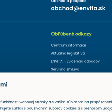
Obchod a podpora
obchod@envita.sk
Obľúbené odkazy
Centrum informácií
Aktuálna legislatíva
ENVITA – Evidencia odpadov
Servisná zmluva
omí
funkčnosti webovej stránky a s vaším súhlasom na prispôsoben
jadrujete súhlas s používaním súborov cookies a s prenosom úda