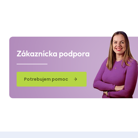
Zákaznícka podpora
Potrebujem pomoc