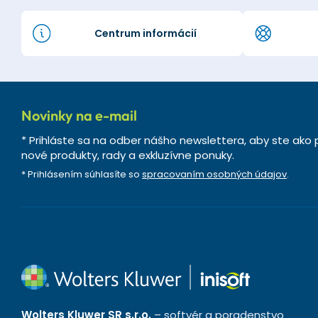
Centrum informácií
Novinky na e-mail
* Prihláste sa na odber nášho newslettera, aby ste ako p
nové produkty, rady a exkluzívne ponuky.
* Prihlásením súhlasíte so
spracovaním osobných údajov
.
Wolters Kluwer SR s.r.o.
– softvér a poradenstvo