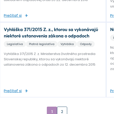
Vy
us
Prečítať si
Pr
Vyhláška 371/2015 Z. z., ktorou sa vykonávajú
N
niektoré ustanovenia zákona o odpadoch
Legislatíva
Platná legislatíva
Vyhláška
Odpady
Na
kt
Vyhláška 371/2015 Z. z. Ministerstva životného prostredia
op
Slovenskej republiky, ktorou sa vykonávajú niektoré
od
ustanovenia zákona o odpadoch zo 12. decembra 2015
zo
Prečítať si
Pr
1
2