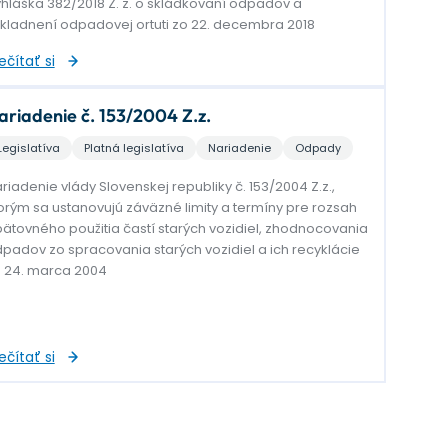
hláška 382/2018 Z. z. o skládkovaní odpadov a
kladnení odpadovej ortuti zo 22. decembra 2018
ečítať si
ariadenie č. 153/2004 Z.z.
Legislatíva
Platná legislatíva
Nariadenie
Odpady
riadenie vlády Slovenskej republiky č. 153/2004 Z.z.,
orým sa ustanovujú záväzné limity a termíny pre rozsah
ätovného použitia častí starých vozidiel, zhodnocovania
padov zo spracovania starých vozidiel a ich recyklácie
 24. marca 2004
ečítať si