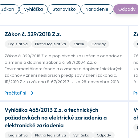
Zákon
Vyhláška
Stanovisko
Nariadenie
Odpady
Zákon č. 329/2018 Z.z.
Z
Legislatíva
Platná legislatíva
Zákon
Odpady
Zákon č. 329/2018 Z.z. o poplatkoch za uloženie odpadov a
Zá
o zmene a doplnení zákona č. 587/2004 Z.z. o
na
Environmentálnom fonde a o zmene a doplnení niektorých
zn
zákonov v znení neskorších predpisov v znení zákona č.
zá
111/2019 Z.z. a zákona č. 67/2021 Z. z. zo 28. novembra 2018
č.
Prečítať si
Pr
Vyhláška 465/2013 Z.z. o technických
V
požiadavkách na elektrické zariadenia a
o
elektronické zariadenia
Legislatíva
Platná legislatíva
Vyhláška
Odpady