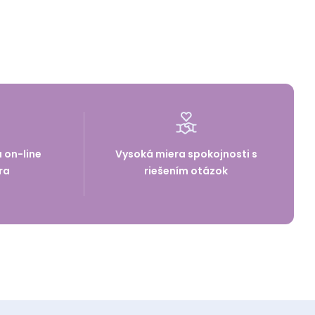
a on-line
Vysoká miera spokojnosti s
ra
riešením otázok