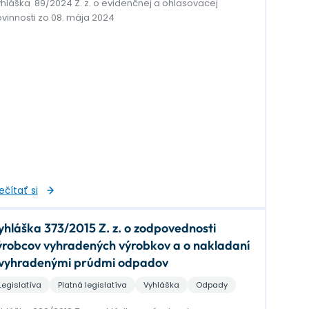
hláška 89/2024 Z. z. o evidenčnej a ohlasovacej
vinnosti zo 08. mája 2024
ečítať si
yhláška 373/2015 Z. z. o zodpovednosti
ýrobcov vyhradených výrobkov a o nakladaní
 vyhradenými prúdmi odpadov
Legislatíva
Platná legislatíva
Vyhláška
Odpady