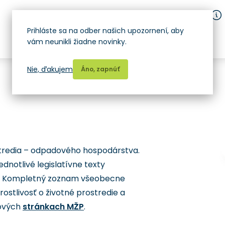
Prihláste sa na odber našich upozornení, aby
vám neunikli žiadne novinky.
Nie, ďakujem
Áno, zapnúť
ostredia – odpadového hospodárstva.
dnotlivé legislatívne texty
. Kompletný zoznam všeobecne
stlivosť o životné prostredie a
tových
stránkach MŽP
.