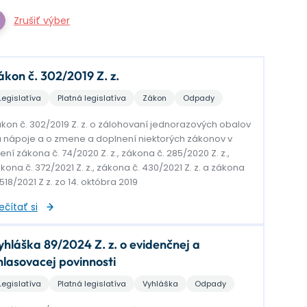
Zrušiť výber
ákon č. 302/2019 Z. z.
Legislatíva
Platná legislatíva
Zákon
Odpady
kon č. 302/2019 Z. z. o zálohovaní jednorazových obalov
 nápoje a o zmene a doplnení niektorých zákonov v
ení zákona č. 74/2020 Z. z., zákona č. 285/2020 Z. z.,
kona č. 372/2021 Z. z., zákona č. 430/2021 Z. z. a zákona
 518/2021 Z z. zo 14. októbra 2019
ečítať si
yhláška 89/2024 Z. z. o evidenčnej a
hlasovacej povinnosti
Legislatíva
Platná legislatíva
Vyhláška
Odpady