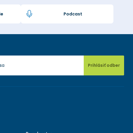
ie
Podcast
Prihlásiť odber