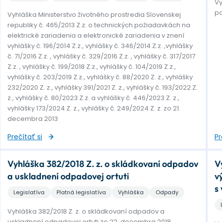
Vy
po
Vyhláška Ministerstvo životného prostredia Slovenskej
republiky č. 465/2013 Z.z. o technických požiadavkách na
elektrické zariadenia a elektronické zariadenia v znení
vyhlášky č. 196/2014 Z.z., vyhlášky č. 346/2014 Z.z. ,vyhlášky
č. 71/2016 Z.z. , vyhlášky č. 329/2016 Z.z. , vyhlášky č. 317/2017
Z.z. , vyhlášky č. 199/2018 Z.z., vyhlášky č. 104/2019 Z.z.,
vyhlášky č. 203/2019 Z.z., vyhlášky č. 88/2020 Z. z., vyhlášky
232/2020 Z. z., vyhlášky 391/2021 Z. z., vyhlášky č. 193/2022 Z.
z., vyhlášky č. 80/2023 Z.z. a vyhlášky č. 446/2023 Z. z.,
vyhlášky 173/2024 Z. z., vyhlášky č. 249/2024 Z. z. zo 21.
decembra 2013
Prečítať si
Pr
Vyhláška 382/2018 Z. z. o skládkovaní odpadov
V
a uskladnení odpadovej ortuti
v
s
Legislatíva
Platná legislatíva
Vyhláška
Odpady
Vyhláška 382/2018 Z. z. o skládkovaní odpadov a
uskladnení odpadovej ortuti zo 22. decembra 2018