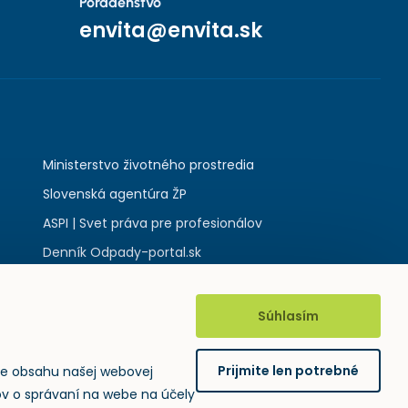
Poradenstvo
envita@envita.sk
Ministerstvo životného prostredia
Slovenská agentúra ŽP
ASPI | Svet práva pre profesionálov
Denník Odpady-portal.sk
Súhlasím
Prijmite len potrebné
ie obsahu našej webovej
jov o správaní na webe na účely