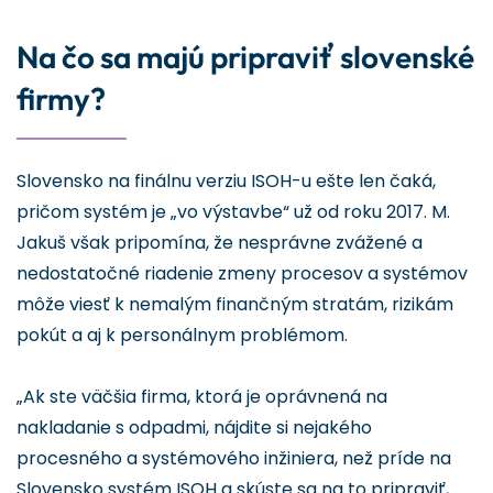
Na čo sa majú pripraviť slovenské
firmy?
Slovensko na finálnu verziu ISOH-u ešte len čaká,
pričom systém je „vo výstavbe“ už od roku 2017. M.
Jakuš však pripomína, že nesprávne zvážené a
nedostatočné riadenie zmeny procesov a systémov
môže viesť k nemalým finančným stratám, rizikám
pokút a aj k personálnym problémom.
„Ak ste väčšia firma, ktorá je oprávnená na
nakladanie s odpadmi, nájdite si nejakého
procesného a systémového inžiniera, než príde na
Slovensko systém ISOH a skúste sa na to pripraviť,