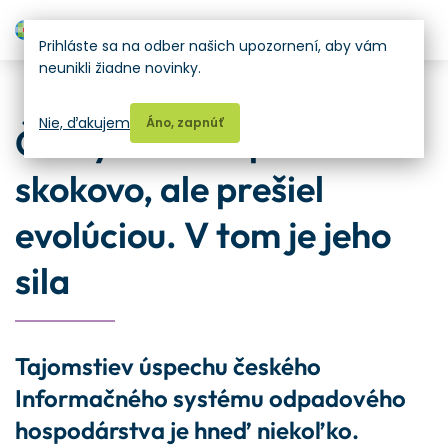
H
Prihláste sa na odber našich upozornení, aby vám
neunikli žiadne novinky.
Odborné články
Nie, ďakujem
Áno, zapnúť
Český ISOH neprišiel
skokovo, ale prešiel
evolúciou. V tom je jeho
sila
Tajomstiev úspechu českého
Informačného systému odpadového
hospodárstva je hneď niekoľko.