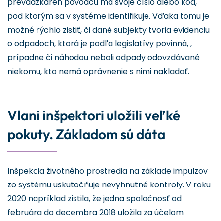
prevádzkareň pôvodcu má svoje číslo alebo kód,
pod ktorým sa v systéme identifikuje. Vďaka tomu je
možné rýchlo zistiť, či dané subjekty tvoria evidenciu
o odpadoch, ktorá je podľa legislatívy povinná, ,
prípadne či náhodou neboli odpady odovzdávané
niekomu, kto nemá oprávnenie s nimi nakladať.
Vlani inšpektori uložili veľké
pokuty. Základom sú dáta
Inšpekcia životného prostredia na základe impulzov
zo systému uskutočňuje nevyhnutné kontroly. V roku
2020 napríklad zistila, že jedna spoločnosť od
februára do decembra 2018 uložila za účelom