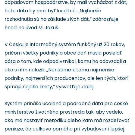
odpadovom hospodárstve, by mali vychádzať z dát,
tieto dáta by mali byť kvalitné. „Najhoršie
rozhodnutia sú na základe zlých dát,“ zdôrazňuje
hneď na úvod M. Jakuš.
V Česku je informačný systém funkčný už 20 rokov,
pričom všetky podniky a obce doň musia posielať
dáta o tom, kde odpad vznikol, komu ho odovzdali a
ako s ním naložili. „Nenútime k tomu najmenšie
podniky, najmenších producentov, ale len tých, ktorí
spĺňajú nejaké limity,“ vysvetľuje ďalej.
Systém prináša ucelené a podrobné dáta pre české
ministerstvo životného prostredia tak, aby vedelo,
ako má nastaviť metodiku alebo kam má rozdeľovať
peniaze, čo celkovo pomáha pri vybudovaní lepšej