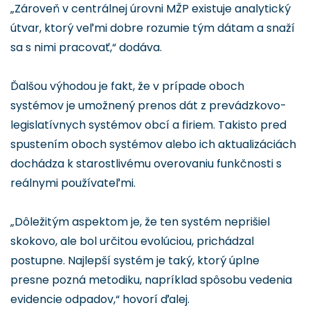
„Zároveň v centrálnej úrovni MŽP existuje analytický
útvar, ktorý veľmi dobre rozumie tým dátam a snaží
sa s nimi pracovať,“ dodáva.
Ďalšou výhodou je fakt, že v prípade oboch
systémov je umožnený prenos dát z prevádzkovo-
legislatívnych systémov obcí a firiem. Takisto pred
spustením oboch systémov alebo ich aktualizáciách
dochádza k starostlivému overovaniu funkčnosti s
reálnymi používateľmi.
„Dôležitým aspektom je, že ten systém neprišiel
skokovo, ale bol určitou evolúciou, prichádzal
postupne. Najlepší systém je taký, ktorý úplne
presne pozná metodiku, napríklad spôsobu vedenia
evidencie odpadov,“ hovorí ďalej.