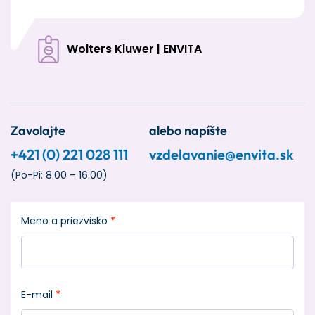
Wolters Kluwer | ENVITA
Zavolajte
alebo napíšte
+421 (0) 221 028 111
vzdelavanie@envita.sk
(Po-Pi: 8.00 – 16.00)
Meno a priezvisko
*
E-mail
*