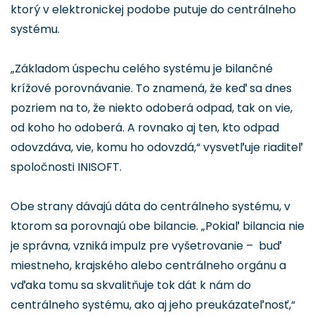
ktorý v elektronickej podobe putuje do centrálneho
systému.
„Základom úspechu celého systému je bilančné
krížové porovnávanie. To znamená, že keď sa dnes
pozriem na to, že niekto odoberá odpad, tak on vie,
od koho ho odoberá. A rovnako aj ten, kto odpad
odovzdáva, vie, komu ho odovzdá,“ vysvetľuje riaditeľ
spoločnosti INISOFT.
Obe strany dávajú dáta do centrálneho systému, v
ktorom sa porovnajú obe bilancie. „Pokiaľ bilancia nie
je správna, vzniká impulz pre vyšetrovanie – buď
miestneho, krajského alebo centrálneho orgánu a
vďaka tomu sa skvalitňuje tok dát k nám do
centrálneho systému, ako aj jeho preukázateľnosť,“