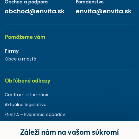
Obchod a podpora
Poradenstvo
obchod@envita.sk
envita@envita.sk
Pomôžeme vám
Firmy
Obce a mestá
Obľúbené odkazy
Centrum informácií
Aktuálna legislatíva
ENVITA – Evidencia odpadov
Servisná zmluva
Záleží nám na vašom súkromí
Ministerstvo životného prostredia