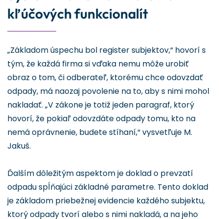
kľúčových funkcionalít
„Základom úspechu bol register subjektov,“ hovorí s
tým, že každá firma si vďaka nemu môže urobiť
obraz o tom, či odberateľ, ktorému chce odovzdať
odpady, má naozaj povolenie na to, aby s nimi mohol
nakladať. „V zákone je totiž jeden paragraf, ktorý
hovorí, že pokiaľ odovzdáte odpady tomu, kto na
nemá oprávnenie, budete stíhaní,“ vysvetľuje M.
Jakuš.
Ďalším dôležitým aspektom je doklad o prevzatí
odpadu spĺňajúci základné parametre. Tento doklad
je základom priebežnej evidencie každého subjektu,
ktorý odpady tvorí alebo s nimi nakladá, a na jeho