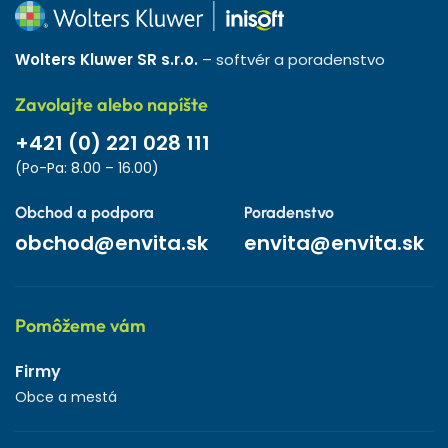
Wolters Kluwer SR s.r.o.
– softvér a poradenstvo
Zavolajte alebo napíšte
+421 (0) 221 028 111
(Po-Pa: 8.00 – 16.00)
Obchod a podpora
Poradenstvo
obchod@envita.sk
envita@envita.sk
Pomôžeme vám
Firmy
Obce a mestá