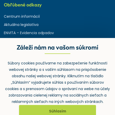
Obľúbené odkazy
Centrum informácií
Aktuálna legislatíva
ENVITA – Evidencia odpadov
Servisná zmluva
Záleží nám na vašom súkromí
Ministerstvo životného prostredia
Slovenská agentúra ŽP
Súbory cookies používame na zabezpečenie funkčnosti
ASPI | Svet práva pre profesionálov
webovej stránky a s vaším súhlasom na prispôsobenie
Denník Odpady-portal.sk
obsahu našej webovej stránky. Kliknutím na tlačidlo
„Súhlasím“ vyjadrujete súhlas s používaním súborov
cookies a s prenosom údajov o správaní na webe na účely
zobrazovania cielenej reklamy na sociálnych sieťach a
reklamných sieťach na iných webových stránkach.
Súhlasím