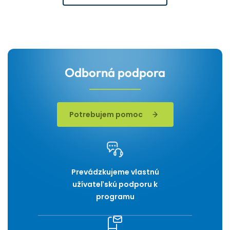
Odborná podpora
Potrebujem pomoc
Prevádzkujeme vlastnú
užívateľskú podporu k
programu