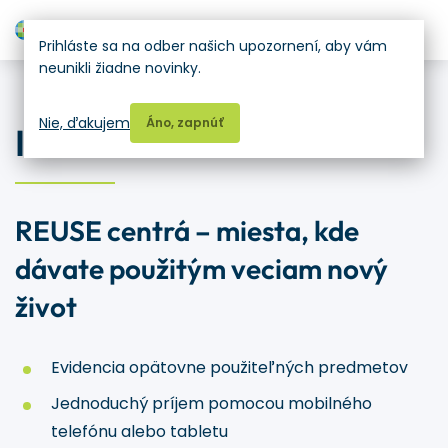
H
Prihláste sa na odber našich upozornení, aby vám
neunikli žiadne novinky.
Softvér pre firmy, podniky
Nie, ďakujem
Áno, zapnúť
IS ENVITA – REUSE
REUSE centrá – miesta, kde
dávate použitým veciam nový
život
Evidencia opätovne použiteľných predmetov
Jednoduchý príjem pomocou mobilného
telefónu alebo tabletu