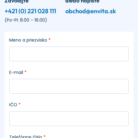
Zavolajte
alebo napíšte
+421 (0) 221 028 111
obchod@envita.sk
(Po-Pi: 8.00 – 16.00)
Meno a priezvisko
*
E-mail
*
IČO
*
Telefónne číslo
*