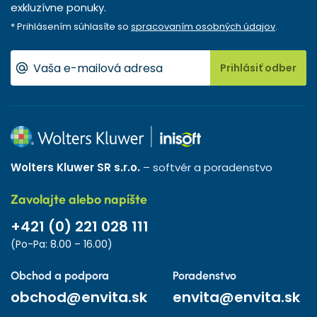
exkluzívne ponuky.
* Prihlásením súhlasíte so
spracovaním osobných údajov
.
Prihlásiť odber
Wolters Kluwer SR s.r.o.
– softvér a poradenstvo
Zavolajte alebo napíšte
+421 (0) 221 028 111
(Po-Pa: 8.00 – 16.00)
Obchod a podpora
Poradenstvo
obchod@envita.sk
envita@envita.sk