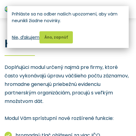
H
Prihláste sa na odber našich upozornení, aby vám
neunikli žiadne novinky.
ENVITA ODPADY
Nie, ďakujem
Áno, zapnúť
HROMADNÉ OPERÁCIE
Doplňujúci modul určený najmä pre firmy, ktoré
často vykonávajú úpravu väčšieho počtu záznamov,
hromadne generujú priebežnú evidenciu
partnerským organizáciám, pracujú s veľkým
množstvom dát.
Modul Vám sprístupní nové rozšírené funkcie:
hromadnú tlač ohlásení za viac IČO