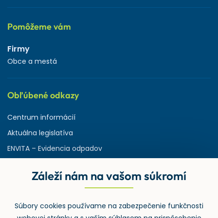
Pomôžeme vám
Firmy
Obce a mestá
Obľúbené odkazy
Centrum informácií
Aktuálna legislatíva
ENVITA – Evidencia odpadov
Servisná zmluva
Záleží nám na vašom súkromí
Ministerstvo životného prostredia
Slovenská agentúra ŽP
Súbory cookies používame na zabezpečenie funkčnosti
ASPI | Svet práva pre profesionálov