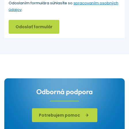
Odoslaním formulára súhlasíte so
spracovaním osobných
údajov
.
Odoslať formulár
Odborná podpora
Potrebujem pomoc