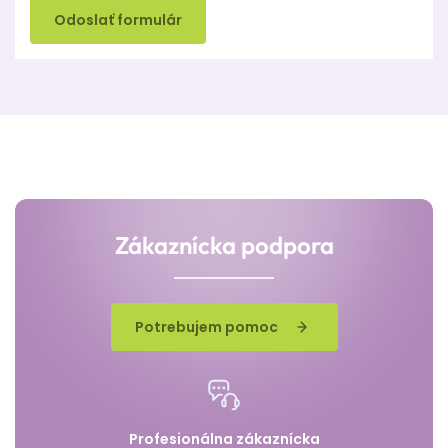
Odoslať formulár
Zákaznícka podpora
Potrebujem pomoc
Profesionálna zákaznícka