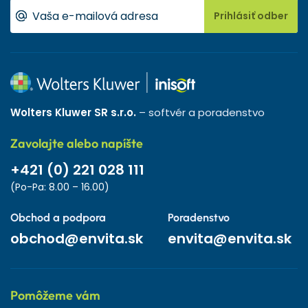
Prihlásiť odber
Wolters Kluwer SR s.r.o.
– softvér a poradenstvo
Zavolajte alebo napíšte
+421 (0) 221 028 111
(Po-Pa: 8.00 – 16.00)
Obchod a podpora
Poradenstvo
obchod@envita.sk
envita@envita.sk
Pomôžeme vám