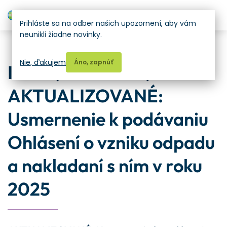
H
Prihláste sa na odber našich upozornení, aby vám
neunikli žiadne novinky.
Aktuálna legislatíva
Nie, ďakujem
Áno, zapnúť
ISOH (26.11.2024) –
AKTUALIZOVANÉ:
Usmernenie k podávaniu
Ohlásení o vzniku odpadu
a nakladaní s ním v roku
2025