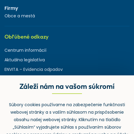
Firmy
Obce a mestá
Obľúbené odkazy
Centrum informácií
Aktuálna legislatíva
ENVITA – Evidencia odpadov
Servisná zmluva
Záleží nám na vašom súkromí
Ministerstvo životného prostredia
Slovenská agentúra ŽP
Súbory cookies používame na zabezpečenie funkčnosti
ASPI | Svet práva pre profesionálov
webovej stránky a s vaším súhlasom na prispôsobenie
Denník Odpady-portal.sk
obsahu našej webovej stránky. Kliknutím na tlačidlo
„Súhlasím“ vyjadrujete súhlas s používaním súborov