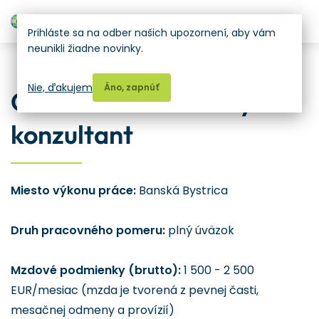
H
Prihláste sa na odber našich upozornení, aby vám
neunikli žiadne novinky.
Pridajte sa k nám
Nie, ďakujem
Áno, zapnúť
Obchodno-technický
konzultant
Miesto výkonu práce:
Banská Bystrica
Druh pracovného pomeru:
plný úväzok
Mzdové podmienky (brutto):
1 500 - 2 500
EUR/mesiac (mzda je tvorená z pevnej časti,
mesačnej odmeny a provízií)