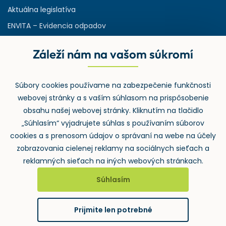
Aktuálna legislatíva
ENVITA – Evidencia odpadov
Servisná zmluva
Záleží nám na vašom súkromí
Ministerstvo životného prostredia
Slovenská agentúra ŽP
Súbory cookies používame na zabezpečenie funkčnosti
ASPI | Svet práva pre profesionálov
webovej stránky a s vaším súhlasom na prispôsobenie
Denník Odpady-portal.sk
obsahu našej webovej stránky. Kliknutím na tlačidlo
„Súhlasím“ vyjadrujete súhlas s používaním súborov
cookies a s prenosom údajov o správaní na webe na účely
zobrazovania cielenej reklamy na sociálnych sieťach a
reklamných sieťach na iných webových stránkach.
Súhlasím
2026 ©
Wolters Kluwer SR s.r.o.
, Mlynské nivy 48, 821 09
Bratislava
Prijmite len potrebné
GDPR
Cookies
Notifikace