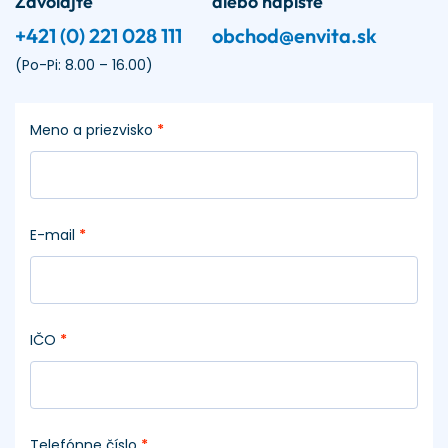
Zavolajte
alebo napíšte
+421 (0) 221 028 111
obchod@envita.sk
(Po-Pi: 8.00 – 16.00)
Meno a priezvisko
*
E-mail
*
IČO
*
Telefónne číslo
*