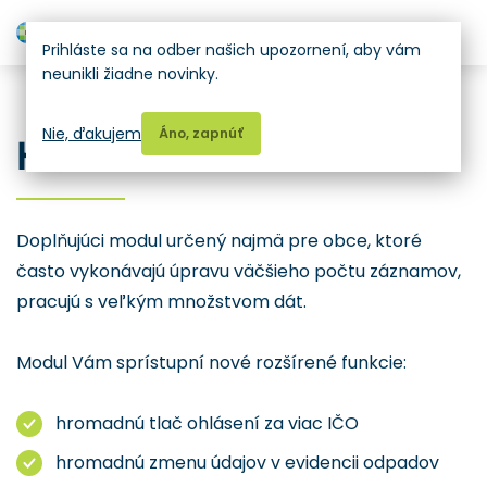
H
Prihláste sa na odber našich upozornení, aby vám
neunikli žiadne novinky.
ENVITA ODPADY
Nie, ďakujem
Áno, zapnúť
HROMADNÉ OPERÁCIE
Doplňujúci modul určený najmä pre obce, ktoré
často vykonávajú úpravu väčšieho počtu záznamov,
pracujú s veľkým množstvom dát.
Modul Vám sprístupní nové rozšírené funkcie:
hromadnú tlač ohlásení za viac IČO
hromadnú zmenu údajov v evidencii odpadov