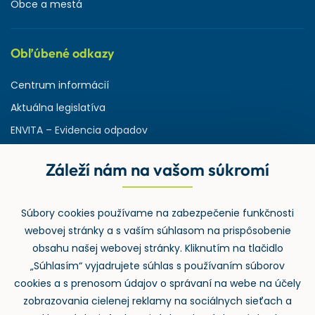
Obce a mestá
Obľúbené odkazy
Centrum informácií
Aktuálna legislatíva
ENVITA – Evidencia odpadov
Servisná zmluva
Záleží nám na vašom súkromí
Ministerstvo životného prostredia
Slovenská agentúra ŽP
Súbory cookies používame na zabezpečenie funkčnosti
ASPI | Svet práva pre profesionálov
webovej stránky a s vaším súhlasom na prispôsobenie
Denník Odpady-portal.sk
obsahu našej webovej stránky. Kliknutím na tlačidlo
„Súhlasím“ vyjadrujete súhlas s používaním súborov
cookies a s prenosom údajov o správaní na webe na účely
zobrazovania cielenej reklamy na sociálnych sieťach a