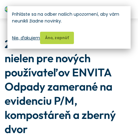
H
Prihláste sa na odber našich upozornení, aby vám
neunikli žiadne novinky.
Školenia
Nie, ďakujem
Áno, zapnúť
25.06.2026 Školenie
nielen pre nových
používateľov ENVITA
Odpady zamerané na
evidenciu P/M,
kompostáreň a zberný
dvor