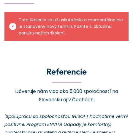
Toto školenie sa už uskutočnilo a momentálne nie
je stanovený nový termín. Pozrite si aktuálnu
ponuku našich
školení
.
Referencie
Dôveruje nám viac ako 5.000 spoločností na
Slovensku aj v Čechách.
"Spoluprácu so spoločnosťou INISOFT hodnotíme veľmi
pozitívne. Program ENVITA Odpady je komfortný,
priateľský pre užívateľa a aktívne sleduje zmeny v