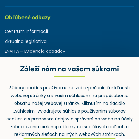
Obľúbené odkazy
Centrum informácií
Aktuálna legislatíva
ENVITA – Evidencia odpadov
Servisná zmluva
Záleží nám na vašom súkromí
Ministerstvo životného prostredia
Slovenská agentúra ŽP
Súbory cookies používame na zabezpečenie funkčnosti
ASPI | Svet práva pre profesionálov
webovej stránky a s vaším súhlasom na prispôsobenie
Denník Odpady-portal.sk
obsahu našej webovej stránky. Kliknutím na tlačidlo
„Súhlasím“ vyjadrujete súhlas s používaním súborov
cookies a s prenosom údajov o správaní na webe na účely
zobrazovania cielenej reklamy na sociálnych sieťach a
reklamných sieťach na iných webových stránkach.