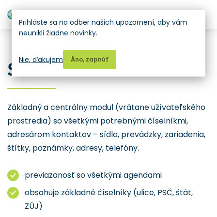
H
Prihláste sa na odber našich upozornení, aby vám
neunikli žiadne novinky.
ENVITA ODPADY
Nie, ďakujem
Áno, zapnúť
SUBJEKTY
Základný a centrálny modul (vrátane užívateľského
prostredia) so všetkými potrebnými číselníkmi,
adresárom kontaktov – sídla, prevádzky, zariadenia,
štítky, poznámky, adresy, telefóny.
previazanosť so všetkými agendami
obsahuje základné číselníky (ulice, PSČ, štát,
ZÚJ)