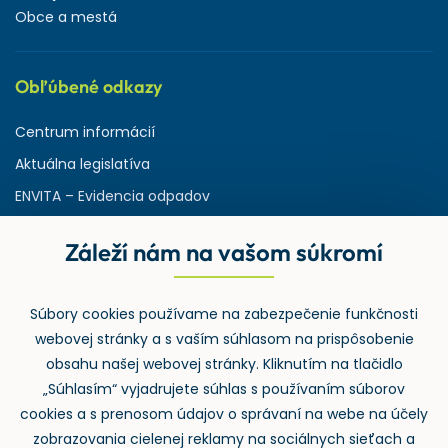
Obce a mestá
Obľúbené odkazy
Centrum informácií
Aktuálna legislatíva
ENVITA – Evidencia odpadov
Servisná zmluva
Záleží nám na vašom súkromí
Ministerstvo životného prostredia
Slovenská agentúra ŽP
Súbory cookies používame na zabezpečenie funkčnosti
ASPI | Svet práva pre profesionálov
webovej stránky a s vaším súhlasom na prispôsobenie
Denník Odpady-portal.sk
obsahu našej webovej stránky. Kliknutím na tlačidlo
„Súhlasím“ vyjadrujete súhlas s používaním súborov
cookies a s prenosom údajov o správaní na webe na účely
zobrazovania cielenej reklamy na sociálnych sieťach a