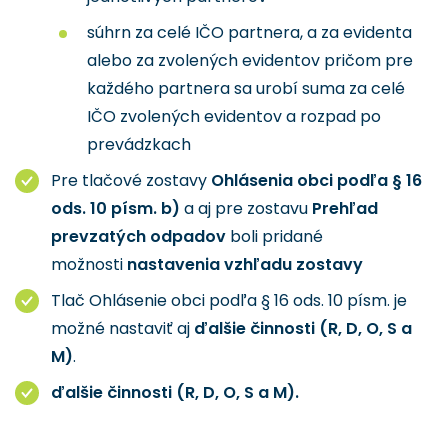
súhrn za celé IČO partnera, a za evidenta
alebo za zvolených evidentov pričom pre
každého partnera sa urobí suma za celé
IČO zvolených evidentov a rozpad po
prevádzkach
Pre tlačové zostavy
Ohlásenia obci podľa § 16
ods. 10 písm. b)
a aj pre zostavu
Prehľad
prevzatých odpadov
boli pridané
možnosti
nastavenia vzhľadu zostavy
Tlač Ohlásenie obci podľa § 16 ods. 10 písm. je
možné nastaviť aj
ďalšie činnosti (R, D, O, S a
M)
.
ďalšie
činnosti (R, D, O, S a M).