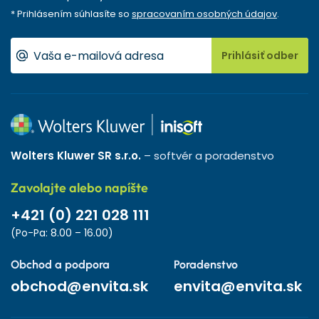
* Prihlásením súhlasíte so
spracovaním osobných údajov
.
Prihlásiť odber
Wolters Kluwer SR s.r.o.
– softvér a poradenstvo
Zavolajte alebo napíšte
+421 (0) 221 028 111
(Po-Pa: 8.00 – 16.00)
Obchod a podpora
Poradenstvo
obchod@envita.sk
envita@envita.sk