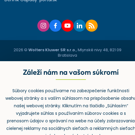
2026 ©
Wolters Kluwer SR s.r.o.
, Mlynské nivy 48, 821 09
Bratislava
GDPR
Cookies
Notifikace
Záleží nám na vašom súkromí
vytvoril
webProgress
Súbory cookies používame na zabezpečenie funkčnosti
webovej stránky a s vaším súhlasom na prispôsobenie obsah
našej webovej stránky. Kliknutím na tlačidlo „Súhlasím“
vyjadrujete súhlas s používaním súborov cookies a s
prenosom údajov o správaní na webe na účely zobrazovania
cielenej reklamy na sociálnych sieťach a reklamných sieťac