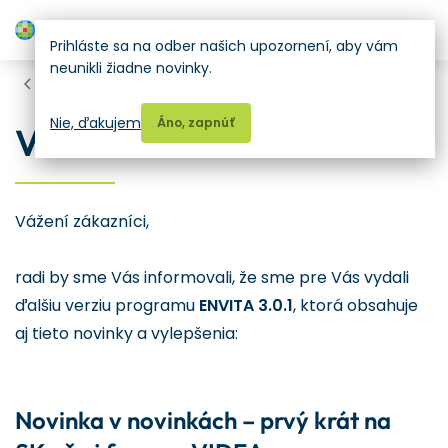
H
Prihláste sa na odber našich upozornení, aby vám
neunikli žiadne novinky.
Aktuálne
Nie, ďakujem
Áno, zapnúť
Verzia ENVITA 3.0.1
Vážení zákazníci,
radi by sme Vás informovali, že sme pre Vás vydali
ďalšiu verziu programu
ENVITA 3.0.1
, ktorá obsahuje
aj tieto novinky a vylepšenia:
Novinka v novinkách –
prvý krát na