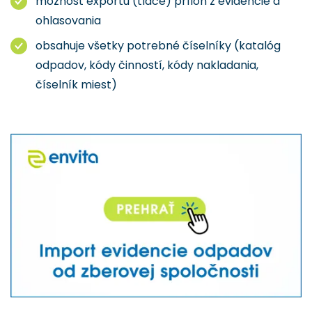
možnosť exportu (tlače) príloh z evidencie a
ohlasovania
obsahuje všetky potrebné číselníky (katalóg
odpadov, kódy činností, kódy nakladania,
číselník miest)