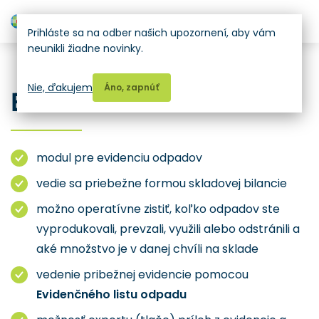
H
Prihláste sa na odber našich upozornení, aby vám
neunikli žiadne novinky.
ZBERNÉ DVORY
Nie, ďakujem
Áno, zapnúť
EVIDENCIA ODPADOV
modul pre evidenciu odpadov
vedie sa priebežne formou skladovej bilancie
možno operatívne zistiť, koľko odpadov ste
vyprodukovali, prevzali, využili alebo odstránili a
aké množstvo je v danej chvíli na sklade
vedenie pribežnej evidencie pomocou
Evidenčného listu odpadu