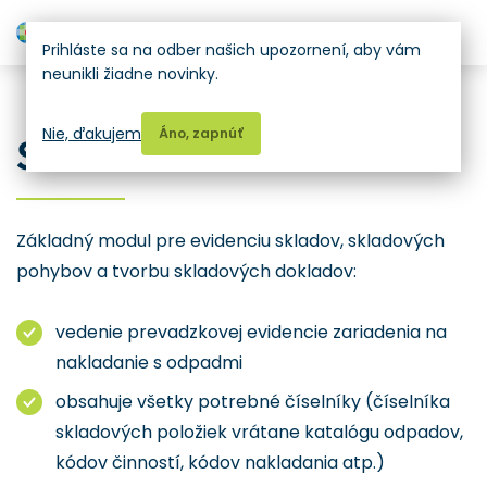
H
Prihláste sa na odber našich upozornení, aby vám
neunikli žiadne novinky.
ZBERNÉ DVORY
Nie, ďakujem
Áno, zapnúť
SKLAD a OBCHOD
Základný modul pre evidenciu skladov, skladových
pohybov a tvorbu skladových dokladov:
vedenie prevadzkovej evidencie zariadenia na
nakladanie s odpadmi
obsahuje všetky potrebné číselníky (číselníka
skladových položiek vrátane katalógu odpadov,
kódov činností, kódov nakladania atp.)