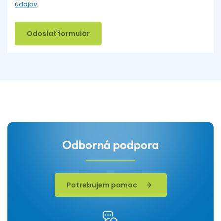
údajov
.
Odoslať formulár
Odborná podpora
Potrebujem pomoc