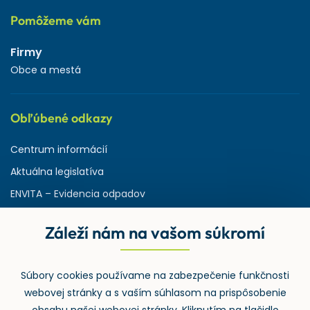
Pomôžeme vám
Firmy
Obce a mestá
Obľúbené odkazy
Centrum informácií
Aktuálna legislatíva
ENVITA – Evidencia odpadov
Servisná zmluva
Záleží nám na vašom súkromí
Ministerstvo životného prostredia
Slovenská agentúra ŽP
Súbory cookies používame na zabezpečenie funkčnosti
ASPI | Svet práva pre profesionálov
webovej stránky a s vaším súhlasom na prispôsobenie
Denník Odpady-portal.sk