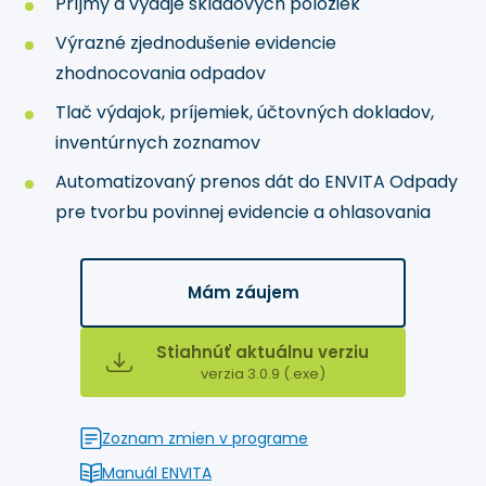
Príjmy a výdaje skladových položiek
Výrazné zjednodušenie evidencie
zhodnocovania odpadov
Tlač výdajok, príjemiek, účtovných dokladov,
inventúrnych zoznamov
Automatizovaný prenos dát do ENVITA Odpady
pre tvorbu povinnej evidencie a ohlasovania
Mám záujem
Stiahnúť aktuálnu verziu
verzia 3.0.9 (.exe)
Zoznam zmien v programe
Manuál ENVITA