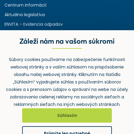
Centrum informácií
Aktuálna legislatíva
ENVITA – Evidencia odpadov
Servisná zmluva
Záleží nám na vašom súkromí
Ministerstvo životného prostredia
Slovenská agentúra ŽP
Súbory cookies používame na zabezpečenie funkčnosti
ASPI | Svet práva pre profesionálov
webovej stránky a s vaším súhlasom na prispôsobenie
Denník Odpady-portal.sk
obsahu našej webovej stránky. Kliknutím na tlačidlo
„Súhlasím“ vyjadrujete súhlas s používaním súborov
cookies a s prenosom údajov o správaní na webe na účely
zobrazovania cielenej reklamy na sociálnych sieťach a
reklamných sieťach na iných webových stránkach.
Súhlasím
2026 ©
Wolters Kluwer SR s.r.o.
, Mlynské nivy 48, 821 09
Bratislava
Prijmite len potrebné