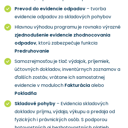
Prevod do evidencie odpadov
– tvorba
evidencie odpadov zo skladových pohybov
Hlavnou výhodou programu je rovnako výrazné
zjednodušenie evidencie zhodnocovania
odpadov
, ktorú zabezpečuje funkcia
Predruhovanie
Samozrejmosťou je tlač výdajok, príjemiek,
účtovných dokladov, inventúrnych zoznamov a
ďalších zostáv, vrátane ich samostatnej
evidencie v moduloch
Fakturácia
alebo
Pokladňa
Skladové pohyby
– Evidencia skladových
dokladov príjmu, výdaja, výkupu a predaja od
fyzických i právnických osôb. S podporou
hotovostných aj bezhotovostných platieb