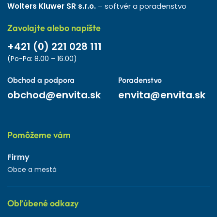
Wolters Kluwer SR s.r.o.
– softvér a poradenstvo
Zavolajte alebo napíšte
+421 (0) 221 028 111
(Po-Pa: 8.00 – 16.00)
Obchod a podpora
Poradenstvo
obchod@envita.sk
envita@envita.sk
Pomôžeme vám
Firmy
Obce a mestá
Obľúbené odkazy