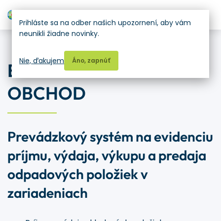
H
Prihláste sa na odber našich upozornení, aby vám
neunikli žiadne novinky.
Softvér pre firmy, podniky
Nie, ďakujem
Áno, zapnúť
ENVITA SKLAD A
OBCHOD
Prevádzkový systém na evidenciu
príjmu, výdaja, výkupu a predaja
odpadových položiek v
zariadeniach