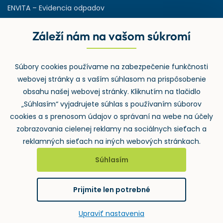
ENVITA – Evidencia odpadov
Servisná zmluva
Záleží nám na vašom súkromí
Ministerstvo životného prostredia
Slovenská agentúra ŽP
Súbory cookies používame na zabezpečenie funkčnosti
ASPI | Svet práva pre profesionálov
webovej stránky a s vaším súhlasom na prispôsobenie
Denník Odpady-portal.sk
obsahu našej webovej stránky. Kliknutím na tlačidlo
„Súhlasím“ vyjadrujete súhlas s používaním súborov
cookies a s prenosom údajov o správaní na webe na účely
zobrazovania cielenej reklamy na sociálnych sieťach a
reklamných sieťach na iných webových stránkach.
Súhlasím
2026 ©
Wolters Kluwer SR s.r.o.
, Mlynské nivy 48, 821 09
Bratislava
Prijmite len potrebné
GDPR
Cookies
Notifikace
Upraviť nastavenia
vytvoril
webProgress