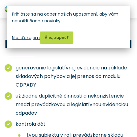
H
Prihláste sa na odber našich upozornení, aby vám
neunikli žiadne novinky.
ENVITA SKLAD
Nie, ďakujem
Áno, zapnúť
PREPOJENIE S ODPADMI
generovanie legislatívnej evidencie na základe
skladových pohybov a jej prenos do modulu
ODPADY
už žiadne duplicitné činnosti a nekonzistencie
medzi prevádzkovou a legislatívnou evidenciou
odpadov
kontrola dát:
typu subjektu v roli prevádzkarne skladu