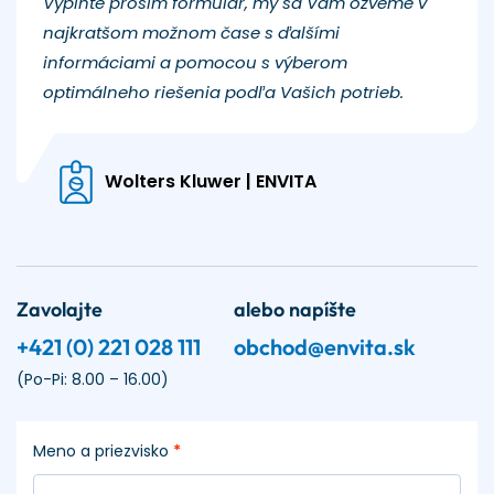
Vyplňte prosím formulár, my sa Vám ozveme v
najkratšom možnom čase s ďalšími
informáciami a pomocou s výberom
optimálneho riešenia podľa Vašich potrieb.
Wolters Kluwer | ENVITA
Zavolajte
alebo napíšte
+421 (0) 221 028 111
obchod@envita.sk
(Po-Pi: 8.00 – 16.00)
Meno a priezvisko
*