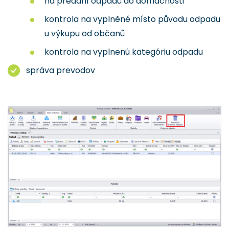
na předání odpadů do domácnosti
kontrola na vyplněné místo původu odpadu
u výkupu od občanů
kontrola na vyplnenú kategóriu odpadu
správa prevodov