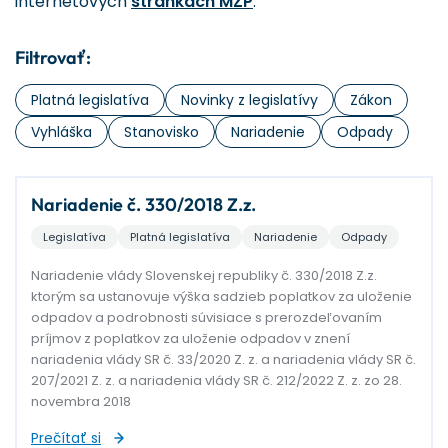
internetových
stránkach MŽP
.
Filtrovať:
Platná legislatíva
Novinky z legislatívy
Zákon
Vyhláška
Stanovisko
Nariadenie
Odpady
Nariadenie č. 330/2018 Z.z.
Legislatíva
Platná legislatíva
Nariadenie
Odpady
Nariadenie vlády Slovenskej republiky č. 330/2018 Z.z.
ktorým sa ustanovuje výška sadzieb poplatkov za uloženie
odpadov a podrobnosti súvisiace s prerozdeľovaním
príjmov z poplatkov za uloženie odpadov v znení
nariadenia vlády SR č. 33/2020 Z. z. a nariadenia vlády SR č.
207/2021 Z. z. a nariadenia vlády SR č. 212/2022 Z. z. zo 28.
novembra 2018
Prečítať si