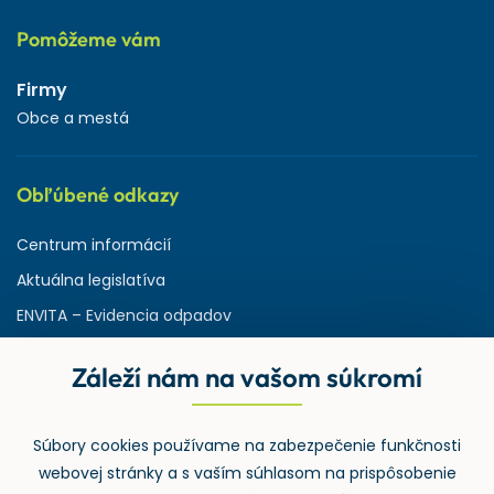
Pomôžeme vám
Firmy
Obce a mestá
Obľúbené odkazy
Centrum informácií
Aktuálna legislatíva
ENVITA – Evidencia odpadov
Servisná zmluva
Záleží nám na vašom súkromí
Ministerstvo životného prostredia
Slovenská agentúra ŽP
Súbory cookies používame na zabezpečenie funkčnosti
ASPI | Svet práva pre profesionálov
webovej stránky a s vaším súhlasom na prispôsobenie
Denník Odpady-portal.sk