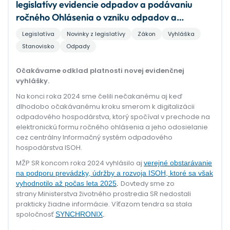
legislatívy evidencie odpadov a podávaniu
ročného Ohlásenia o vzniku odpadov a
nakladaní s ním za rok 2025
Legislatíva
Novinky z legislatívy
Zákon
Vyhláška
Stanovisko
Odpady
Očakávame odklad platnosti novej evidenčnej
vyhlášky.
Na konci roka 2024 sme čelili nečakanému aj keď
dlhodobo očakávanému kroku smerom k digitalizácii
odpadového hospodárstva, ktorý spočíval v prechode na
elektronickú formu ročného ohlásenia a jeho odosielanie
cez centrálny Informačný systém odpadového
hospodárstva ISOH.
MŽP SR koncom roka 2024 vyhlásilo aj
verejné obstarávanie
na podporu prevádzky, údržby a rozvoja ISOH
, ktoré sa však
Dovtedy sme zo
vyhodnotilo až počas leta 2025
.
strany Ministerstva životného prostredia SR nedostali
prakticky žiadne informácie. Víťazom tendra sa stala
spoločnosť
SYNCHRONIX
.