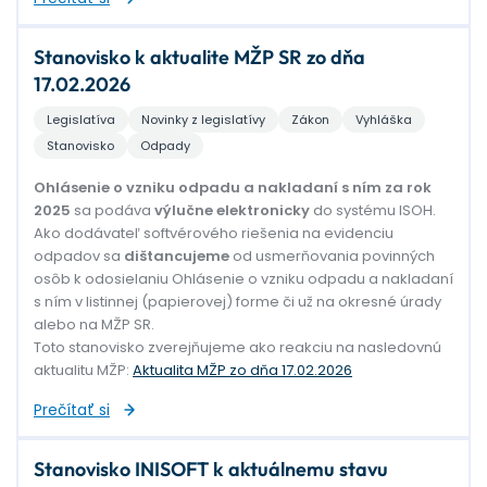
Stanovisko k aktualite MŽP SR zo dňa
17.02.2026
Legislatíva
Novinky z legislatívy
Zákon
Vyhláška
Stanovisko
Odpady
Ohlásenie o vzniku odpadu a nakladaní s ním za rok
2025
sa podáva
výlučne elektronicky
do systému ISOH.
Ako dodávateľ softvérového riešenia na evidenciu
odpadov sa
dištancujeme
od usmerňovania povinných
osôb k odosielaniu Ohlásenie o vzniku odpadu a nakladaní
s ním v listinnej (papierovej) forme či už na okresné úrady
alebo na MŽP SR.
Toto stanovisko zverejňujeme ako reakciu na nasledovnú
aktualitu MŽP:
Aktualita MŽP zo dňa 17.02.2026
Prečítať si
Stanovisko INISOFT k aktuálnemu stavu