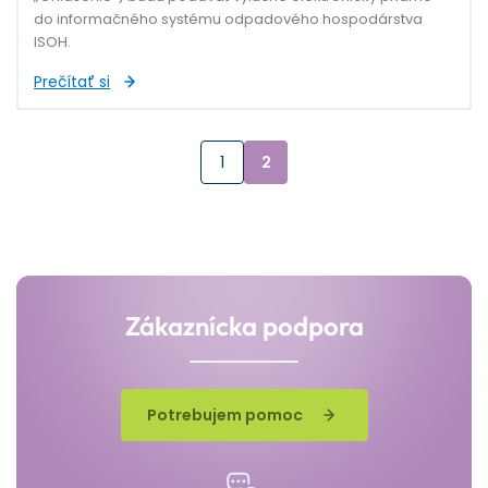
do informačného systému odpadového hospodárstva
ISOH.
Prečítať si
1
2
Zákaznícka podpora
Potrebujem pomoc