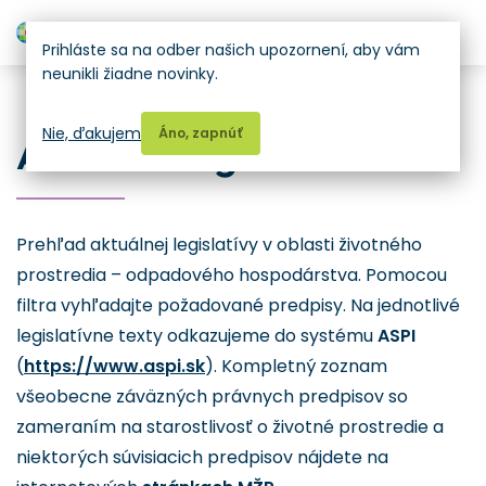
H
Prihláste sa na odber našich upozornení, aby vám
neunikli žiadne novinky.
Vzdelávanie
Nie, ďakujem
Áno, zapnúť
Aktuálna legislatíva
Prehľad aktuálnej legislatívy v oblasti životného
prostredia – odpadového hospodárstva. Pomocou
filtra vyhľadajte požadované predpisy. Na jednotlivé
legislatívne texty odkazujeme do systému
ASPI
(
https://www.aspi.sk
). Kompletný zoznam
všeobecne záväzných právnych predpisov so
zameraním na starostlivosť o životné prostredie a
niektorých súvisiacich predpisov nájdete na