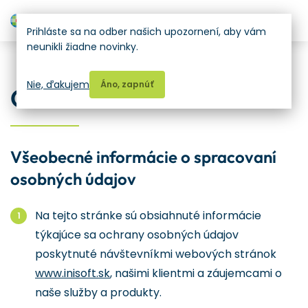
H
Prihláste sa na odber našich upozornení, aby vám
neunikli žiadne novinky.
Ostatné
Nie, ďakujem
Áno, zapnúť
GDPR
Všeobecné informácie o spracovaní
osobných údajov
Na tejto stránke sú obsiahnuté informácie
týkajúce sa ochrany osobných údajov
poskytnuté návštevníkmi webových stránok
www.inisoft.sk
, našimi klientmi a záujemcami o
naše služby a produkty.