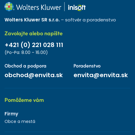
Wolters Kluwer SR s.r.o.
– softvér a poradenstvo
Zavolajte alebo napíšte
+421 (0) 221 028 111
(Po-Pa: 8.00 – 16.00)
Obchod a podpora
Poradenstvo
obchod@envita.sk
envita@envita.sk
Pomôžeme vám
Firmy
Obce a mestá