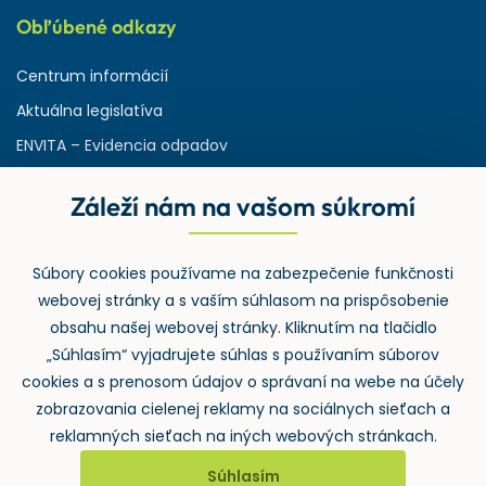
Obľúbené odkazy
Centrum informácií
Aktuálna legislatíva
ENVITA – Evidencia odpadov
Servisná zmluva
Záleží nám na vašom súkromí
Ministerstvo životného prostredia
Slovenská agentúra ŽP
Súbory cookies používame na zabezpečenie funkčnosti
ASPI | Svet práva pre profesionálov
webovej stránky a s vaším súhlasom na prispôsobenie
Denník Odpady-portal.sk
obsahu našej webovej stránky. Kliknutím na tlačidlo
„Súhlasím“ vyjadrujete súhlas s používaním súborov
cookies a s prenosom údajov o správaní na webe na účely
zobrazovania cielenej reklamy na sociálnych sieťach a
reklamných sieťach na iných webových stránkach.
Súhlasím