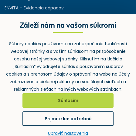
ENVITA – Evidencia odpadov
Servisná zmluva
Záleží nám na vašom súkromí
Ministerstvo životného prostredia
Slovenská agentúra ŽP
Súbory cookies používame na zabezpečenie funkčnosti
ASPI | Svet práva pre profesionálov
webovej stránky a s vaším súhlasom na prispôsobenie
Denník Odpady-portal.sk
obsahu našej webovej stránky. Kliknutím na tlačidlo
„Súhlasím“ vyjadrujete súhlas s používaním súborov
cookies a s prenosom údajov o správaní na webe na účely
zobrazovania cielenej reklamy na sociálnych sieťach a
reklamných sieťach na iných webových stránkach.
Súhlasím
2026 ©
Wolters Kluwer SR s.r.o.
, Mlynské nivy 48, 821 09
Bratislava
Prijmite len potrebné
GDPR
Cookies
Notifikace
vytvoril
Upraviť nastavenia
webProgress