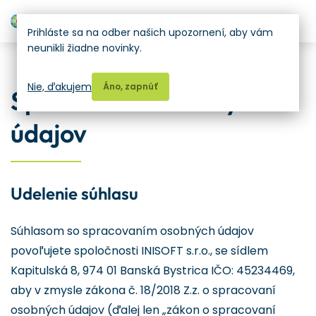
H
Prihláste sa na odber našich upozornení, aby vám
neunikli žiadne novinky.
Ostatné
Nie, ďakujem
Áno, zapnúť
Spracovanie osobných
údajov
Udelenie súhlasu
Súhlasom so spracovaním osobných údajov
povoľujete spoločnosti INISOFT s.r.o., se sídlem
Kapitulská 8, 974 01 Banská Bystrica IČO: 45234469,
aby v zmysle zákona č. 18/2018 Z.z. o spracovaní
osobných údajov (ďalej len „zákon o spracovaní