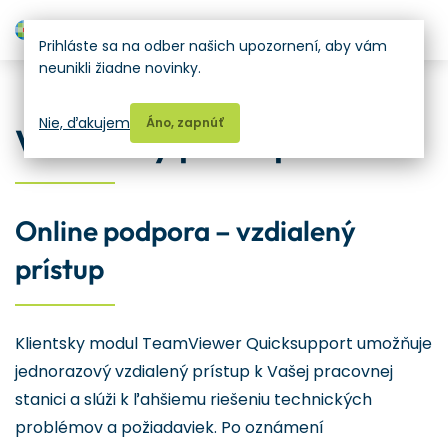
H
Prihláste sa na odber našich upozornení, aby vám
neunikli žiadne novinky.
Podpora
Nie, ďakujem
Áno, zapnúť
Vzdialený prístup
Online podpora – vzdialený
prístup
Klientsky modul TeamViewer Quicksupport umožňuje
jednorazový vzdialený prístup k Vašej pracovnej
stanici a slúži k ľahšiemu riešeniu technických
problémov a požiadaviek. Po oznámení