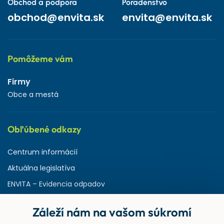
Obchod a podpora
Poradenstvo
obchod@envita.sk
envita@envita.sk
Pomôžeme vám
Firmy
Obce a mestá
Obľúbené odkazy
Centrum informácií
Aktuálna legislatíva
ENVITA – Evidencia odpadov
Servisná zmluva
Záleží nám na vašom súkromí
Ministerstvo životného prostredia